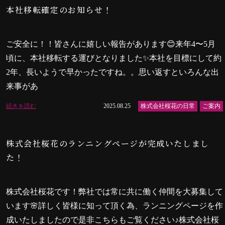
本社移転確定のお知らせ！
ご安全に！！皆さんに嬉しい報告があります😊来年4〜5月
頃に、本社移転する運びとなりました✨本社を目標にして約
2年、長いようで早かったですね。。思い返すといろんな出
来事があ
続きを読む
2025.08.25
株式会社桜花の日常
ご案内
株式会社桜花のランニングページが完成いたしまし
た！
株式会社桜花です！弊社では常に共に働く仲間を大募集して
います🌸詳しく皆様に知って頂く為、ランニングページを作
成いたしましたので是非こちらもご覧ください♪株式会社桜