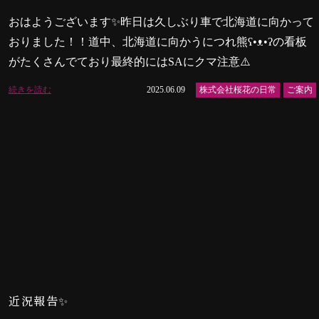
おはようございます✨昨日は久しぶり車で北海道に向かって
おりました！！道中、北海道に向かうにつれ熊ʕ•ᴥ•ʔの看板
がたくさんでており最終的にはSAにクマ注意⚠️
続きを読む
2025.06.09
株式会社桜花の日常
ご案内
近況報告✨