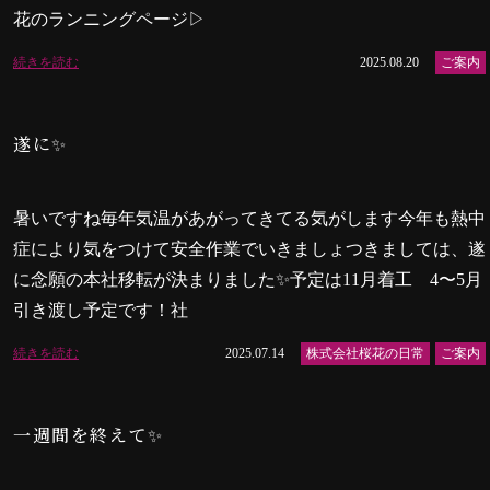
花のランニングページ▷
続きを読む
2025.08.20
ご案内
遂に✨
暑いですね毎年気温があがってきてる気がします今年も熱中
症により気をつけて安全作業でいきましょつきましては、遂
に念願の本社移転が決まりました✨予定は11月着工 4〜5月
引き渡し予定です！社
続きを読む
2025.07.14
株式会社桜花の日常
ご案内
一週間を終えて✨